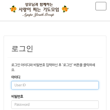
T
o
g
g
l
e
n
a
v
로그인
i
g
a
로그인 아이디와 비밀번호 입력하신 후 '로그인' 버튼을 클릭하세
t
요.
i
o
아이디
n
비밀번호