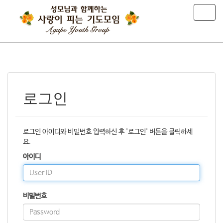
T
o
g
g
l
e
n
a
v
로그인
i
g
a
로그인 아이디와 비밀번호 입력하신 후 '로그인' 버튼을 클릭하세
t
요.
i
o
아이디
n
비밀번호