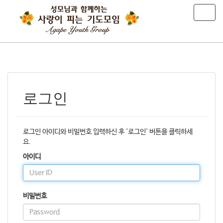
T
o
g
g
l
e
n
a
v
로그인
i
g
a
로그인 아이디와 비밀번호 입력하신 후 '로그인' 버튼을 클릭하세
t
요.
i
o
아이디
n
비밀번호